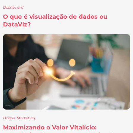
Dashboard
O que é visualização de dados ou
DataViz?
Dados
,
Marketing
Maximizando o Valor Vitalício: