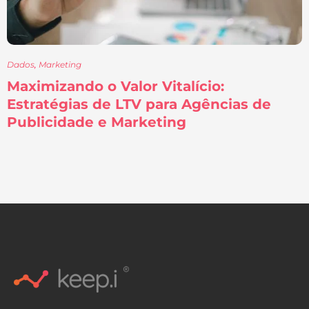
Dados
,
Marketing
Maximizando o Valor Vitalício:
Estratégias de LTV para Agências de
Publicidade e Marketing