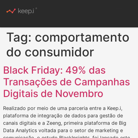
Conteúdo Rico
Tag:
comportamento
do consumidor
Black Friday: 49% das
Transações de Campanhas
Digitais de Novembro
Realizado por meio de uma parceria entre a Keep.i,
plataforma de integração de dados para gestão de
canais digitais e a Zeeng, primeira plataforma de Big
Data Analytics voltada para o setor de marketing e
comunicação, o estudo BlackInsights, foi lançado este