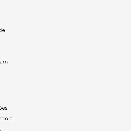
de
ejam
l
ões
ndo o
.