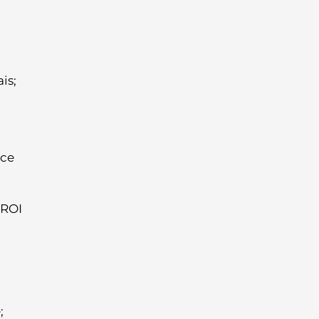
is;
nce
 ROI
;