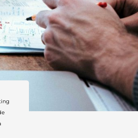
ting
de
a