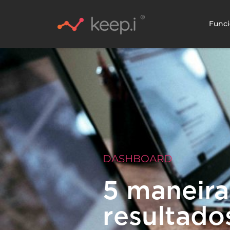
Funci
DASHBOARD
5 maneira
resultado