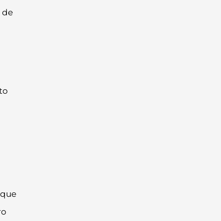
 de
to
l
 que
ro