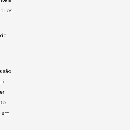
ar os
 de
s são
ui
er
nto
a em