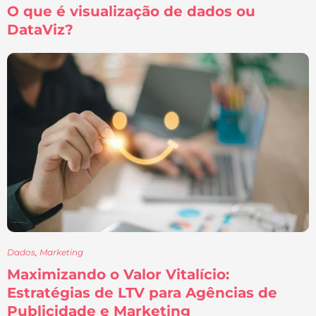
O que é visualização de dados ou
DataViz?
Dados
,
Marketing
Maximizando o Valor Vitalício:
Estratégias de LTV para Agências de
Publicidade e Marketing