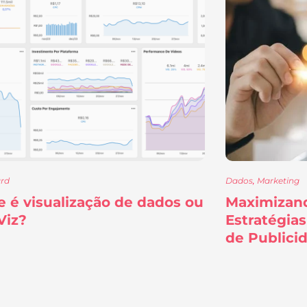
rd
Dados
,
Marketing
e é visualização de dados ou
Maximizando
Viz?
Estratégia
de Publici