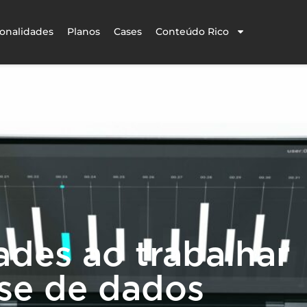
onalidades
Planos
Cases
Conteúdo Rico
dades ao trabalhar
se de dados