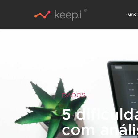
Funci
DADOS
5 dificul
com análi