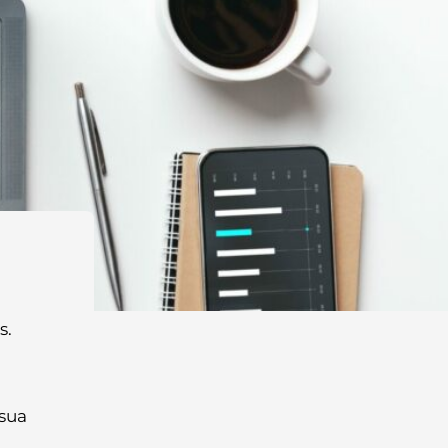
s.
 sua