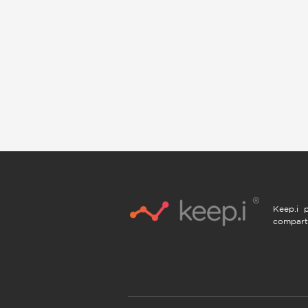
Keep.i p
compart