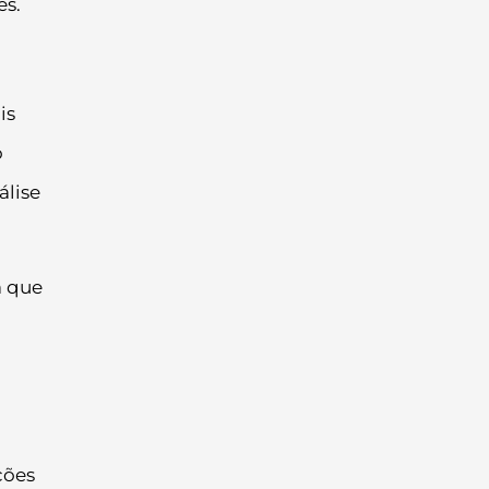
es.
is
o
álise
a que
ções