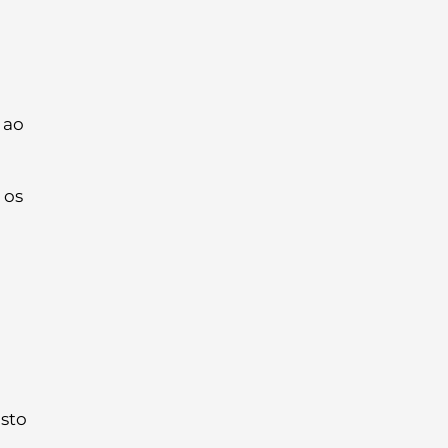
 ao
 os
usto