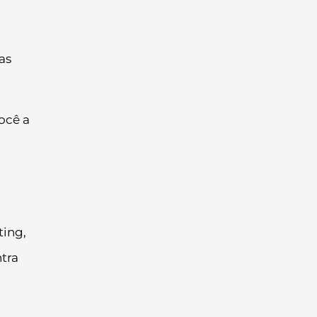
as
ocê a
ting,
ntra