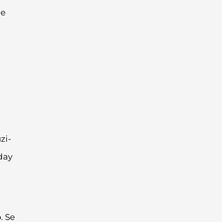
ue
zi-
day
o
. Se