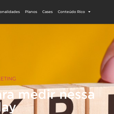
onalidades
Planos
Cases
Conteúdo Rico
ETING
ara medir nessa
day