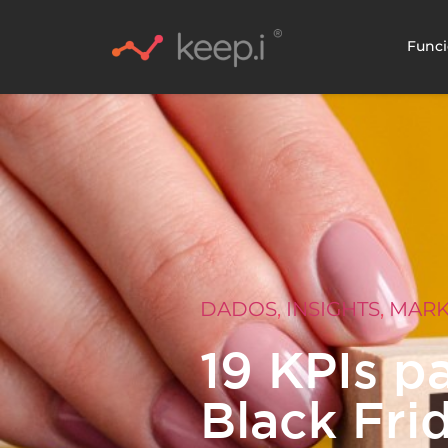
Funci
DADOS
,
INSIGHTS
,
MARK
19 KPIs p
Black Fri