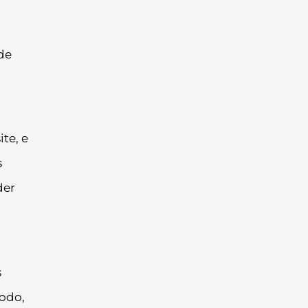
 de
te, e
s
der
s
odo,