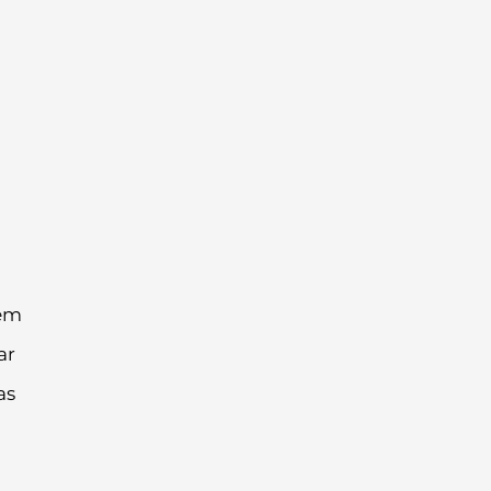
 em
ar
as