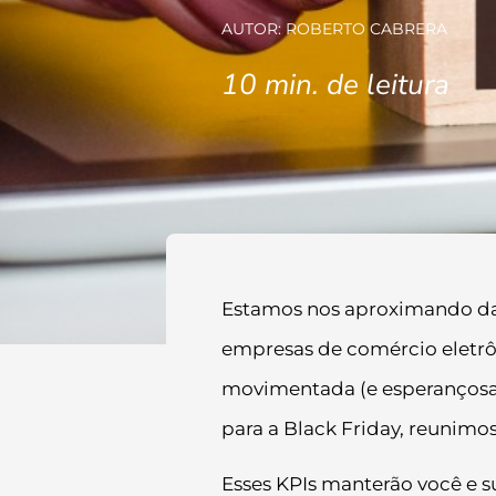
AUTOR: ROBERTO CABRERA
10
min. de leitura
Estamos nos aproximando da é
empresas de comércio eletrô
movimentada (e esperançosam
para a Black Friday, reunimos
Esses KPIs manterão você e 