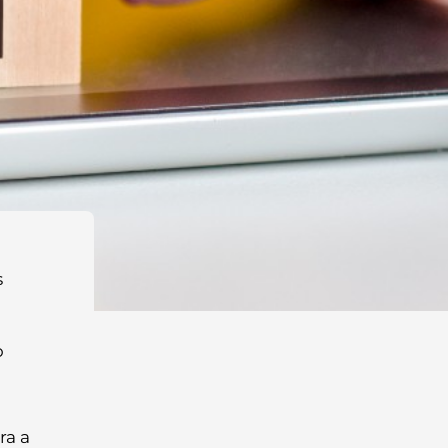
s
o
ra a