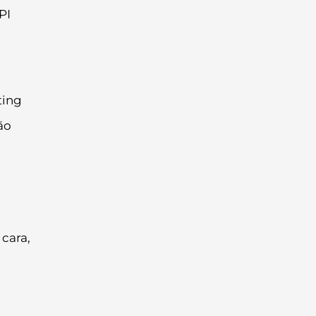
PI
ting
ão
m
 cara,