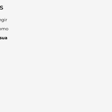
s
ngir
como
 sua