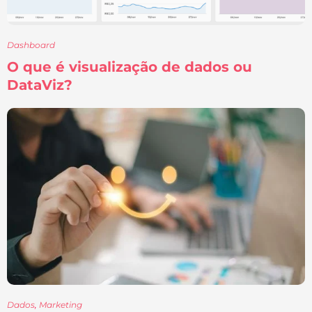
Dashboard
O que é visualização de dados ou
DataViz?
Dados
,
Marketing