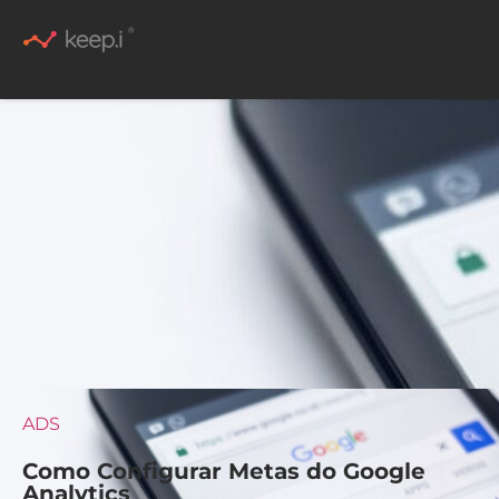
Conteúdo Rico
ADS
Como Configurar Metas do Google
Analytics