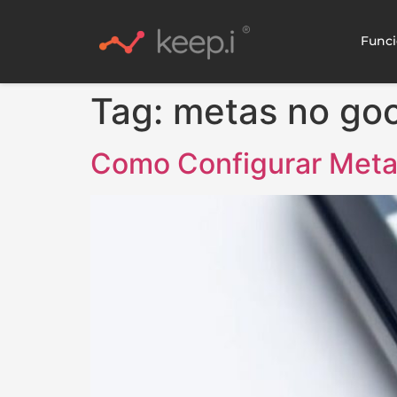
Funci
Tag:
metas no goo
Como Configurar Meta