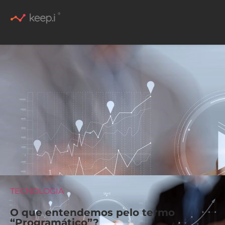
Conteúdo Rico
TECNOLOGIA
O que entendemos pelo termo
“Programático”?