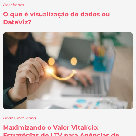
Dashboard
O que é visualização de dados ou
DataViz?
Dados
,
Marketing
Maximizando o Valor Vitalício:
Estratégias de LTV para Agências de