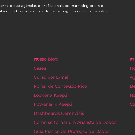
ermite que agências e profissionais de marketing criem e
ilhem lindos dashboards de marketing e vendas em minutos.
Nosso blog
Pr
Cases
No
Curso por E-mail
Ag
Portal de Conteúdo Rico
Be
Looker x Keep.i
Re
Power BI x Keep.i
Ca
Dashboards Gerenciais
Como se tornar um Analista de Dados
Guia Prático de Proteção de Dados