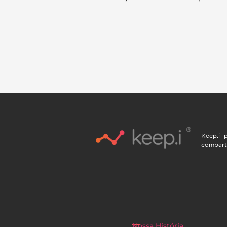
Keep.i p
compart
Nossa História