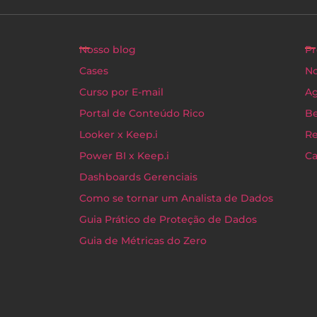
Nosso blog
Pr
Cases
No
Curso por E-mail
Ag
Portal de Conteúdo Rico
Be
Looker x Keep.i
Re
Power BI x Keep.i
Ca
Dashboards Gerenciais
Como se tornar um Analista de Dados
Guia Prático de Proteção de Dados
Guia de Métricas do Zero