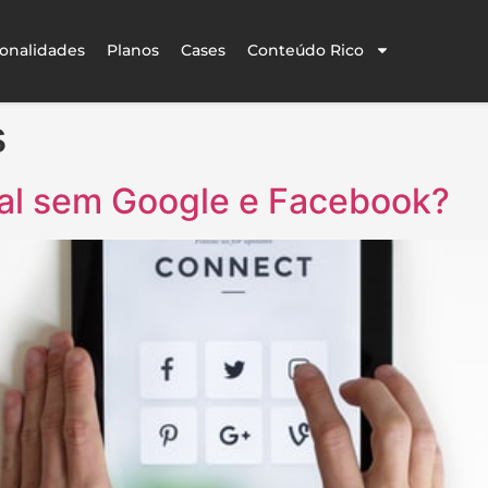
onalidades
Planos
Cases
Conteúdo Rico
s
tal sem Google e Facebook?