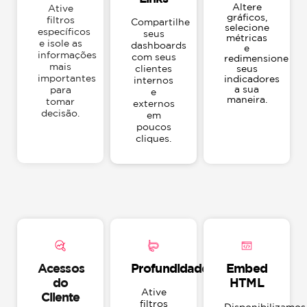
Altere
Ative
gráficos,
filtros
Compartilhe
selecione
específicos
seus
métricas
e isole as
dashboards
e
informações
com seus
redimensione
mais
clientes
seus
importantes
indicadores
internos
a sua
para
e
maneira.
tomar
externos
decisão.
em
poucos
cliques.
Acessos
Profundidade
Embed
do
HTML
Ative
Cliente
filtros
Disponibilizamos