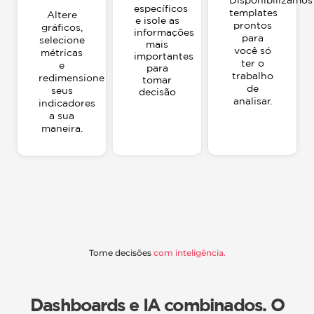
específicos
templates
Altere
e isole as
prontos
gráficos,
informações
para
selecione
mais
você só
métricas
importantes
ter o
e
para
trabalho
redimensione
tomar
de
seus
decisão
analisar.
indicadores
a sua
maneira.
Tome decisões
com inteligência.
Dashboards e IA combinados. O