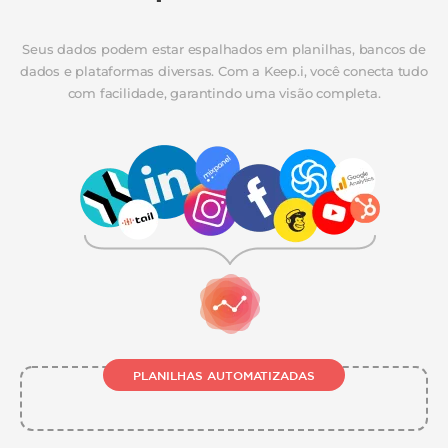
Seus dados podem estar espalhados em planilhas, bancos de
dados e plataformas diversas. Com a Keep.i, você conecta tudo
com facilidade, garantindo uma visão completa.
PLANILHAS AUTOMATIZADAS